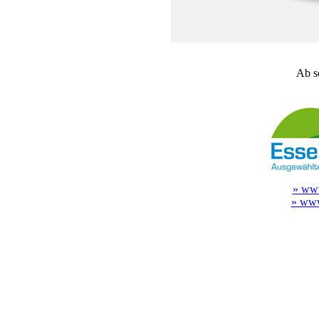
Ab so
» www
» www